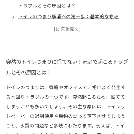
トラブルとその原因とは？
トイレのつまり解消への第一歩：基本的な修理
方法と必要な道具をチェック
紙の過剰使用や異物落下が引き起こすトイレト
ラブル、その見極め方と対策
応急処置から本格修理まで！初心者でも安心の
突然のトイレつまりに慌てない！家庭で起こるトラブ
段階的トイレつまり解消法
ルとその原因とは？
トイレつまりを未然に防ぐために知っておきた
い注意点と日常のメンテナンス
トイレのつまりは、家庭やオフィスで非常によく発生す
る水回りトラブルの一つです。突然起こるため、慌てて
専門業者に頼るべき？自分で直せるトイレのつ
しまうことも多いでしょう。その主な原因は、トイレッ
まり修理の限界と判断基準
トペーパーの過剰使用や異物の誤って落下させてしまう
安心して使い続けるために！トイレつまり原因
こと、水質の問題など多岐にわたります。例えば、トイ
と修理方法の総まとめ