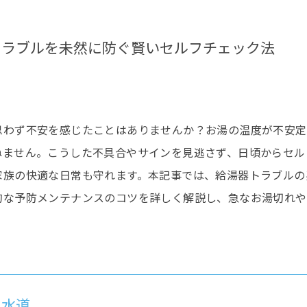
給湯器
ポンプ
トラブルを未然に防ぐ賢いセルフチェック法
屋外水栓柱・散水栓
その他の水のトラブル
思わず不安を感じたことはありませんか？お湯の温度が不安定
ねません。こうした不具合やサインを見逃さず、日頃からセル
家族の快適な日常も守れます。本記事では、給湯器トラブルの
的な予防メンテナンスのコツを詳しく解説し、急なお湯切れや
わ水道