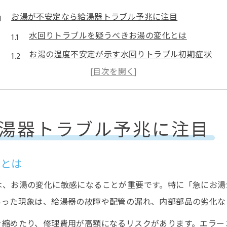
お湯が不安定なら給湯器トラブル予兆に注目
水回りトラブルを疑うべきお湯の変化とは
お湯の温度不安定が示す水回りトラブル初期症状
給湯器の調子が悪い時の水回りトラブル対策法
水回りトラブルを放置した場合のリスクと対処法
お湯が出にくい時の水回りトラブル自己診断ポイン
湯器トラブル予兆に注目
水回りトラブルを招くサインを見逃さない方法
水回りトラブル予防のための日常チェックポイント
化とは
水回りトラブルのサインを見逃さない観察習慣
は、お湯の変化に敏感になることが重要です。特に「急にお湯
小さな異変が大きな水回りトラブルを招く理由
いった現象は、給湯器の故障や配管の漏れ、内部部品の劣化な
水回りトラブルの兆候に気づくための注意点
水回りトラブル防止に役立つセルフチェック術
を縮めたり、修理費用が高額になるリスクがあります。エラー