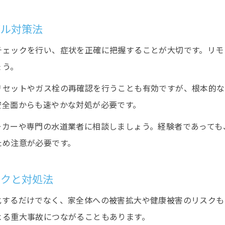
給湯器交換の判断に役立つ兆候一覧
ブル対策法
水回りトラブルが示す給湯器交換のサイン一覧
給湯器交換を考えるべき水回りトラブルの兆候
チェックを行い、症状を正確に把握することが大切です。リモ
ょう。
水回りトラブル頻発時に注意したい交換タイミング
給湯器交換判断を左右する水回りトラブル症状
リセットやガス栓の再確認を行うことも有効ですが、根本的な
安全面からも速やかな対処が必要です。
水回りトラブルを参考にした交換時期の見極め方
家庭内の水回り異常がもたらすリスク解説
ーカーや専門の水道業者に相談しましょう。経験者であっても
水回りトラブルが家庭にもたらす主なリスクとは
ため注意が必要です。
水回りトラブルが健康や生活環境へ与える影響
スクと対処法
水回りトラブルから起こる二次被害の具体例
水回りトラブル放置による経済的リスクを知る
化するだけでなく、家全体への被害拡大や健康被害のリスクも
よる重大事故につながることもあります。
家庭の安全守るための水回りトラブル事前対策