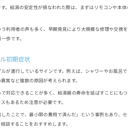
です。給湯の安定性が損なわれた際は、まずはリモコンや本体
給湯器の異音や異臭が示す故障の第一歩
水回りトラブルを知らせる異音の特徴と対策
いう利用者の声も多く、早期発見により大規模な修理や交換を
異臭発生時に注意したい水回りトラブルの兆候
第一歩です。
給湯器異音が水回りトラブルに発展する理由
水回りトラブル判別に重要な異臭チェック方法
ブル初期症状
異音異臭時の水回りトラブル安全対応ポイント
ブルが進行しているサインです。例えば、シャワーやお風呂で
エラーコード発生時の適切なセルフチェック法
の異常など複数の原因が考えられます。
水回りトラブル発生時のエラーコード確認手順
みで対応できることが多く、給湯器の寿命を延ばすことにもつ
エラーコードから読み解く水回りトラブルの原因
ースもあるため注意が必要です。
水回りトラブル時に行うべきセルフチェックポイン
エラー発生時の水回りトラブル自己診断のコツ
談したことで、最小限の費用で済んだ」という事例もあり、セ
に相談することをおすすめします。
水回りトラブル防止に役立つエラーコード対策