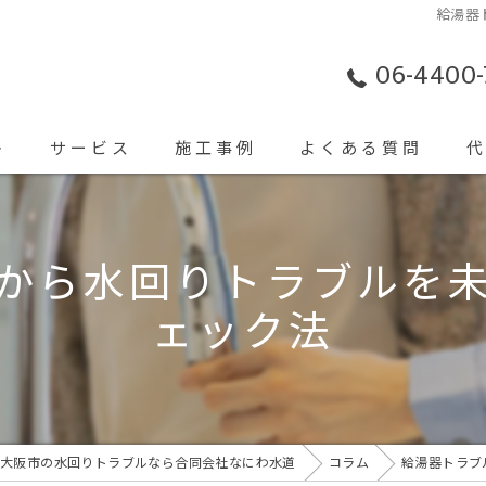
給湯器
06-4400-
ト
サービス
施工事例
よくある質問
キッチン
から水回りトラブルを
お風呂
ェック法
洗面所
排水管・排水口
蛇口
大阪市の水回りトラブルなら合同会社なにわ水道
コラム
給湯器トラブ