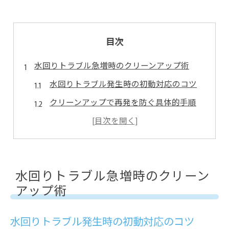
目次
水回りトラブル急増時のクリーンアップ術
水回りトラブル発生時の初動対応のコツ
クリーンアップで再発を防ぐ具体的手順
応急処置で水回りトラブルを最小限に
原因別に見る水回りトラブル対策法
家庭で実践できるクリーンアップ術とは
水回りトラブル急増時のクリーン
詰まりや悪臭も自分で対処するポイント
アップ術
水回りトラブルの詰まり解消ステップ
悪臭を防ぐクリーンアップの基本知識
水回りトラブル発生時の初動対応のコツ