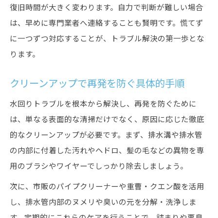
復旧時間が大きく変わります。自力で判断が難しい場合
自力解決で注意したいポイントを解説
は、早めに専門業者へ連絡することも賢明です。慌てず
安全に進める水回りトラブル対処法
に一つずつ対応することが、トラブル解決の第一歩とな
プロと家庭対応の違いを徹底解説
ります。
水回りトラブルでプロ依頼が必要な場面
クリーンアップで再発を防ぐ具体的手順
家庭とプロのクリーンアップ技術の違い
費用や効果で選ぶ水回りトラブル対処法
水回りトラブルを根本から解決し、再発を防ぐために
プロの視点で見る水回りトラブル解決術
は、単なる表面的な清掃だけでなく、原因に応じた徹底
家庭対応の限界とプロの判断基準を紹介
的なクリーンアップが必要です。まず、排水溝や排水管
の内部に付着した汚れやヘドロ、髪の毛などの異物を専
清潔を保つ水回りトラブル予防の習慣
用のブラシやワイヤーでしっかり除去しましょう。
水回りトラブルを防ぐ日常の掃除習慣
次に、市販のパイプクリーナーや重曹・クエン酸を活用
クリーンアップで保つ清潔な水回り環境
し、排水管内部のヌメリや臭いの元を分解・洗浄しま
再発しないための予防ポイント解説
す。定期的にこれらのケアを行うことで、詰まりや悪臭