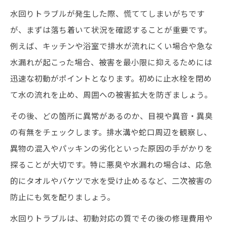
自宅でできる水回りトラブルの対策法
水回りトラブルが発生した際、慌ててしまいがちです
排水の詰まりに効く清掃ポイント
が、まずは落ち着いて状況を確認することが重要です。
悪臭の原因を知り水回りトラブル予防
例えば、キッチンや浴室で排水が流れにくい場合や急な
日常ケアが導く再発しない水回り維持法
水漏れが起こった場合、被害を最小限に抑えるためには
水回りトラブル予防のための習慣づくり
迅速な初動がポイントとなります。初めに止水栓を閉め
毎日のクリーンアップで再発防止を実現
て水の流れを止め、周囲への被害拡大を防ぎましょう。
汚れを溜めない水回りトラブル対策法
その後、どの箇所に異常があるのか、目視や異音・異臭
日常ケアで水回りトラブルを寄せ付けない
の有無をチェックします。排水溝や蛇口周辺を観察し、
簡単にできる再発防止のポイント紹介
異物の混入やパッキンの劣化といった原因の手がかりを
探ることが大切です。特に悪臭や水漏れの場合は、応急
困った水回りのトラブルを自力で解消へ
的にタオルやバケツで水を受け止めるなど、二次被害の
水回りトラブルを自分で解決する手順
防止にも気を配りましょう。
家庭で完結できるクリーンアップ方法
水回りトラブルは、初動対応の質でその後の修理費用や
失敗しない水回りトラブル対応のコツ